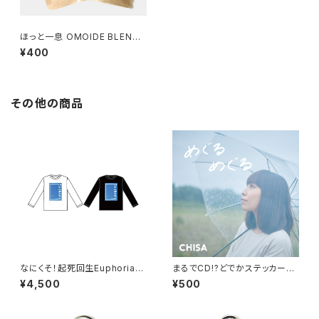
ほっと一息 OMOIDE BLEND
(1袋)
¥400
その他の商品
なにくそ！起死回生Euphoriaロ
まるでCD!?どでかステッカー
ンT
（めぐるめぐる）
¥4,500
¥500