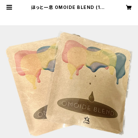
ほっと一息 OMOIDE BLEND (1袋)
| [CHISA] Official Online Stor
e