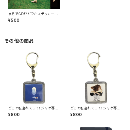
まるでCD!?どでかステッカー（T
rajectory）
¥500
その他の商品
どこでも連れてって！ジャケ写キ
どこでも連れてって！ジャケ写キ
ーホルダー（バニラEP）
ーホルダー（Between The Li
¥800
¥800
nes）