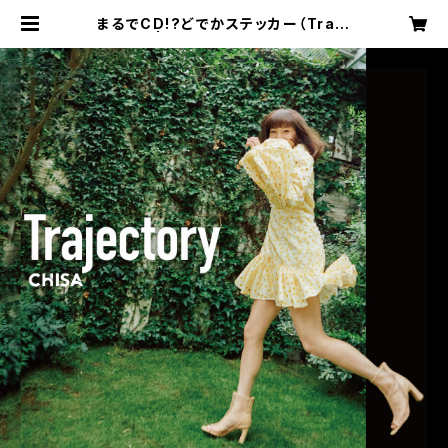
まるでCD!?どでかステッカー（Traje
ctory） | [CHISA] Official Onlin
e Store