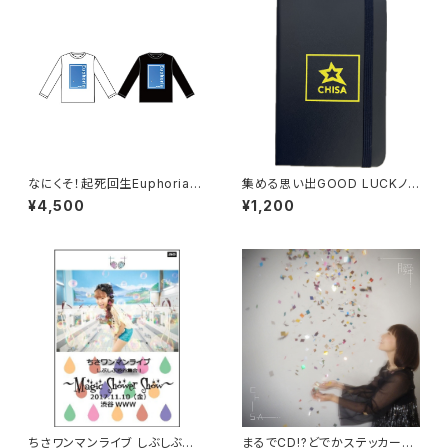
なにくそ！起死回生Euphoriaロ
集める思い出GOOD LUCKノ
ンT
ート
¥4,500
¥1,200
ちさワンマンライブ しぶしぶ渋
まるでCD!?どでかステッカー