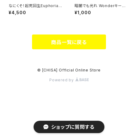
なにくそ！起死回生Euphoriaロ
暗闇でも光れ Wonderキーホ
ンT
ルダー
¥4,500
¥1,000
商品一覧に戻る
© [CHISA] Official Online Store
Powered by
ショップに質問する