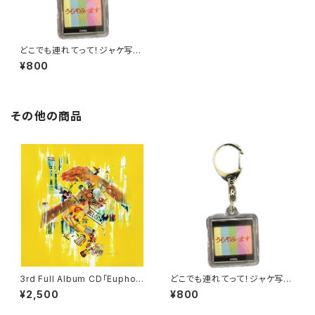
どこでも連れてって！ジャケ写キ
ーホルダー（うらやみ・・ます）
¥800
その他の商品
3rd Full Album CD「Euphori
どこでも連れてって！ジャケ写キ
a」
ーホルダー（うらやみ・・ます）
¥2,500
¥800