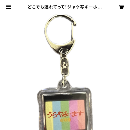
どこでも連れてって！ジャケ写キーホル
ダー（うらやみ・・ます） | [CHISA] O
fficial Online Store